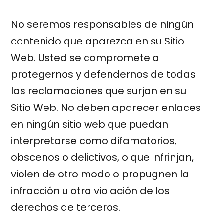
No seremos responsables de ningún
contenido que aparezca en su Sitio
Web. Usted se compromete a
protegernos y defendernos de todas
las reclamaciones que surjan en su
Sitio Web. No deben aparecer enlaces
en ningún sitio web que puedan
interpretarse como difamatorios,
obscenos o delictivos, o que infrinjan,
violen de otro modo o propugnen la
infracción u otra violación de los
derechos de terceros.