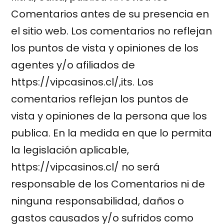
Comentarios antes de su presencia en
el sitio web. Los comentarios no reflejan
los puntos de vista y opiniones de los
agentes y/o afiliados de
https://vipcasinos.cl/,its. Los
comentarios reflejan los puntos de
vista y opiniones de la persona que los
publica. En la medida en que lo permita
la legislación aplicable,
https://vipcasinos.cl/ no será
responsable de los Comentarios ni de
ninguna responsabilidad, daños o
gastos causados y/o sufridos como