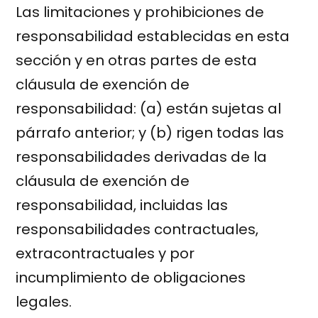
Las limitaciones y prohibiciones de
responsabilidad establecidas en esta
sección y en otras partes de esta
cláusula de exención de
responsabilidad: (a) están sujetas al
párrafo anterior; y (b) rigen todas las
responsabilidades derivadas de la
cláusula de exención de
responsabilidad, incluidas las
responsabilidades contractuales,
extracontractuales y por
incumplimiento de obligaciones
legales.