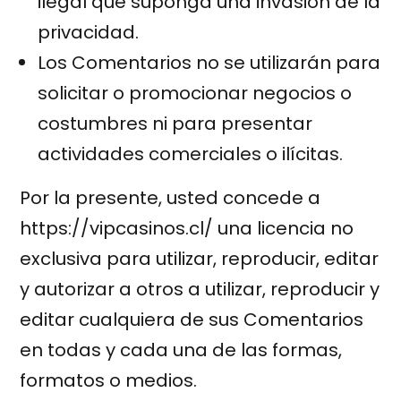
ilegal que suponga una invasión de la
privacidad.
Los Comentarios no se utilizarán para
solicitar o promocionar negocios o
costumbres ni para presentar
actividades comerciales o ilícitas.
Por la presente, usted concede a
https://vipcasinos.cl/ una licencia no
exclusiva para utilizar, reproducir, editar
y autorizar a otros a utilizar, reproducir y
editar cualquiera de sus Comentarios
en todas y cada una de las formas,
formatos o medios.