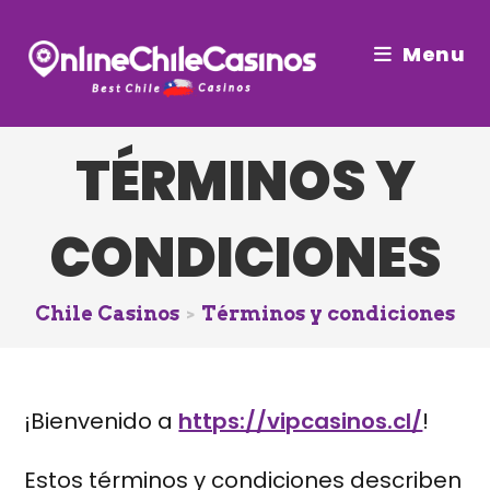
Skip
to
Menu
content
TÉRMINOS Y
CONDICIONES
Chile Casinos
>
Términos y condiciones
¡Bienvenido a
https://vipcasinos.cl/
!
Estos términos y condiciones describen