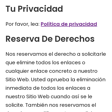
Tu Privacidad
Por favor, lea:
Política de privacidad
Reserva De Derechos
Nos reservamos el derecho a solicitarle
que elimine todos los enlaces o
cualquier enlace concreto a nuestro
Sitio Web. Usted aprueba la eliminación
inmediata de todos los enlaces a
nuestro Sitio Web cuando así se le
solicite. También nos reservamos el