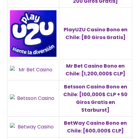
200 Giros Gratis]
PlayUZU Casino Bono en
Chile: [80 Giros Gratis]
Mr Bet Casino Bono en
Chile: [1,200,000$ CLP]
Betsson Casino Bono en
Chile: [100,000$ CLP + 50
Giros Gratis en
Starburst]
BetWay Casino Bono en
Chile: [600,000$ CLP]