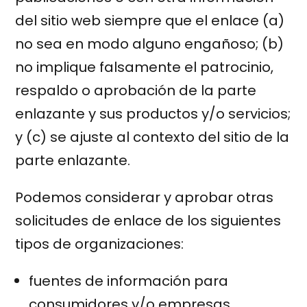
del sitio web siempre que el enlace (a)
no sea en modo alguno engañoso; (b)
no implique falsamente el patrocinio,
respaldo o aprobación de la parte
enlazante y sus productos y/o servicios;
y (c) se ajuste al contexto del sitio de la
parte enlazante.
Podemos considerar y aprobar otras
solicitudes de enlace de los siguientes
tipos de organizaciones:
fuentes de información para
consumidores y/o empresas