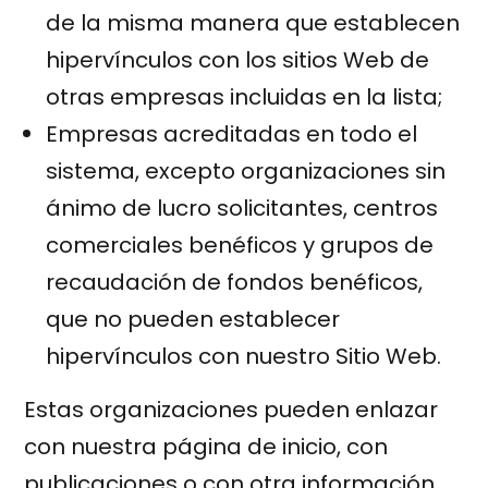
de la misma manera que establecen
hipervínculos con los sitios Web de
otras empresas incluidas en la lista;
Empresas acreditadas en todo el
sistema, excepto organizaciones sin
ánimo de lucro solicitantes, centros
comerciales benéficos y grupos de
recaudación de fondos benéficos,
que no pueden establecer
hipervínculos con nuestro Sitio Web.
Estas organizaciones pueden enlazar
con nuestra página de inicio, con
publicaciones o con otra información