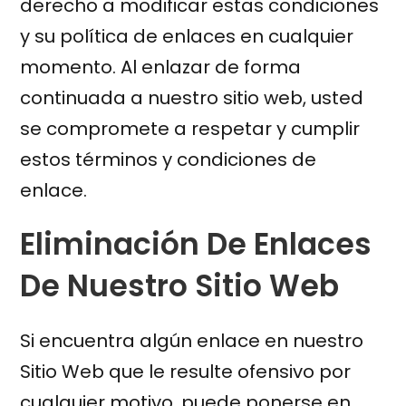
derecho a modificar estas condiciones
y su política de enlaces en cualquier
momento. Al enlazar de forma
continuada a nuestro sitio web, usted
se compromete a respetar y cumplir
estos términos y condiciones de
enlace.
Eliminación De Enlaces
De Nuestro Sitio Web
Si encuentra algún enlace en nuestro
Sitio Web que le resulte ofensivo por
cualquier motivo, puede ponerse en