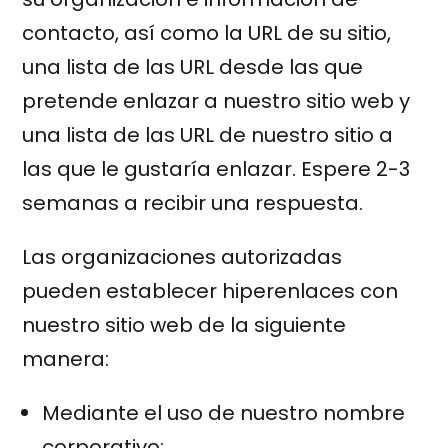
contacto, así como la URL de su sitio,
una lista de las URL desde las que
pretende enlazar a nuestro sitio web y
una lista de las URL de nuestro sitio a
las que le gustaría enlazar. Espere 2-3
semanas a recibir una respuesta.
Las organizaciones autorizadas
pueden establecer hiperenlaces con
nuestro sitio web de la siguiente
manera:
Mediante el uso de nuestro nombre
corporativo;