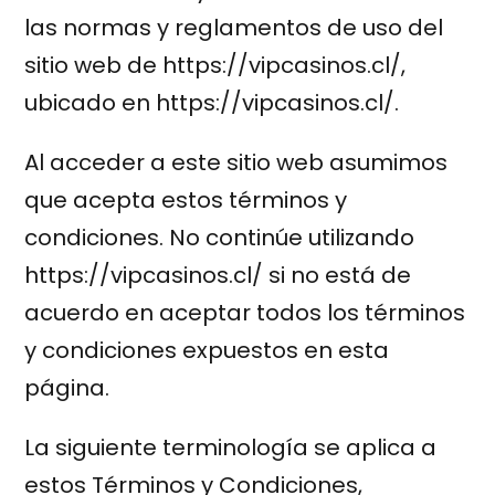
las normas y reglamentos de uso del
sitio web de https://vipcasinos.cl/,
ubicado en https://vipcasinos.cl/.
Al acceder a este sitio web asumimos
que acepta estos términos y
condiciones. No continúe utilizando
https://vipcasinos.cl/ si no está de
acuerdo en aceptar todos los términos
y condiciones expuestos en esta
página.
La siguiente terminología se aplica a
estos Términos y Condiciones,