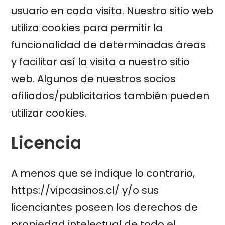
usuario en cada visita. Nuestro sitio web
utiliza cookies para permitir la
funcionalidad de determinadas áreas
y facilitar así la visita a nuestro sitio
web. Algunos de nuestros socios
afiliados/publicitarios también pueden
utilizar cookies.
Licencia
A menos que se indique lo contrario,
https://vipcasinos.cl/ y/o sus
licenciantes poseen los derechos de
propiedad intelectual de todo el