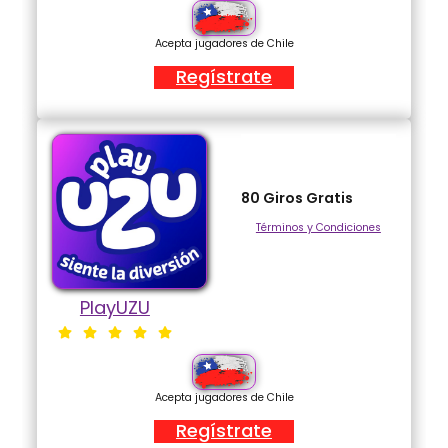
Acepta jugadores de Chile
Regístrate
80 Giros Gratis
Términos y Condiciones
PlayUZU
Acepta jugadores de Chile
Regístrate