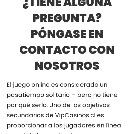
¿TIENE ALGUNA
PREGUNTA?
PÓNGASE EN
CONTACTO CON
NOSOTROS
El juego online es considerado un
pasatiempo solitario – pero no tiene
por qué serlo. Uno de los objetivos
secundarios de VipCasinos.cl es
proporcionar a los jugadores en línea