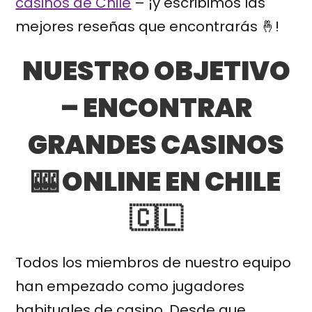
casinos de Chile
– ¡y escribimos las
mejores reseñas que encontrarás 🤞!
NUESTRO OBJETIVO
– ENCONTRAR
GRANDES CASINOS
🎰 ONLINE EN CHILE
🇨🇱
Todos los miembros de nuestro equipo
han empezado como jugadores
habituales de casino. Desde que