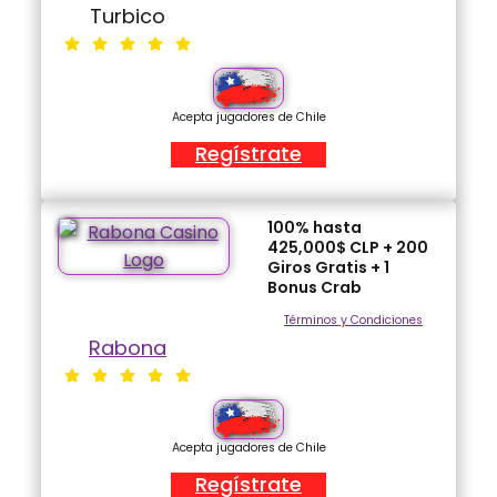
Turbico
Acepta jugadores de Chile
Regístrate
100% hasta
425,000$ CLP + 200
Giros Gratis + 1
Bonus Crab
Términos y Condiciones
Rabona
Acepta jugadores de Chile
Regístrate