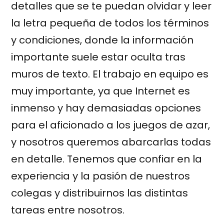
detalles que se te puedan olvidar y leer
la letra pequeña de todos los términos
y condiciones, donde la información
importante suele estar oculta tras
muros de texto. El trabajo en equipo es
muy importante, ya que Internet es
inmenso y hay demasiadas opciones
para el aficionado a los juegos de azar,
y nosotros queremos abarcarlas todas
en detalle. Tenemos que confiar en la
experiencia y la pasión de nuestros
colegas y distribuirnos las distintas
tareas entre nosotros.