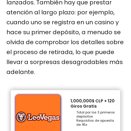
lanzados. También hay que prestar
atención al largo plazo: por ejemplo,
cuando uno se registra en un casino y
hace su primer depósito, a menudo se
olvida de comprobar los detalles sobre
el proceso de retirada, lo que puede
llevar a sorpresas desagradables más
adelante.
1,000,000$ CLP + 120
Giros Gratis
Total por los 3 primeros
depósitos
Requisitos de apuesta
de 45x