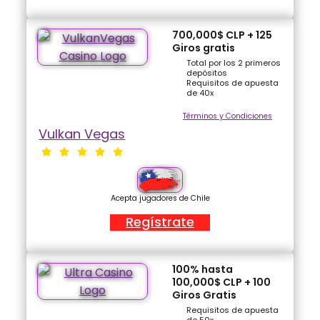
700,000$ CLP + 125
Giros gratis
Total por los 2 primeros
depósitos
Requisitos de apuesta
de 40x
Términos y Condiciones
Vulkan Vegas
Acepta jugadores de Chile
Regístrate
100% hasta
100,000$ CLP + 100
Giros Gratis
Requisitos de apuesta