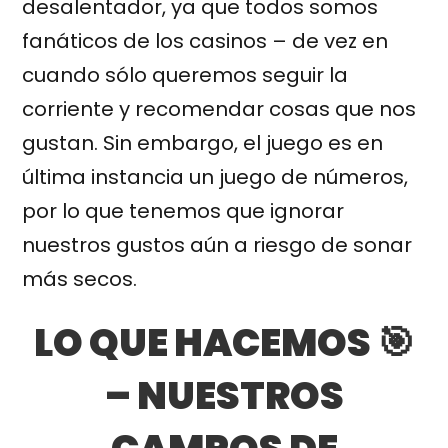
desalentador, ya que todos somos
fanáticos de los casinos – de vez en
cuando sólo queremos seguir la
corriente y recomendar cosas que nos
gustan. Sin embargo, el juego es en
última instancia un juego de números,
por lo que tenemos que ignorar
nuestros gustos aún a riesgo de sonar
más secos.
LO QUE HACEMOS 🎯
– NUESTROS