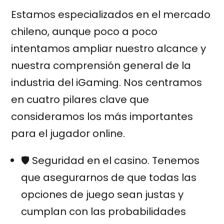
Estamos especializados en el mercado
chileno, aunque poco a poco
intentamos ampliar nuestro alcance y
nuestra comprensión general de la
industria del iGaming. Nos centramos
en cuatro pilares clave que
consideramos los más importantes
para el jugador online.
🛡️ Seguridad en el casino. Tenemos
que asegurarnos de que todas las
opciones de juego sean justas y
cumplan con las probabilidades