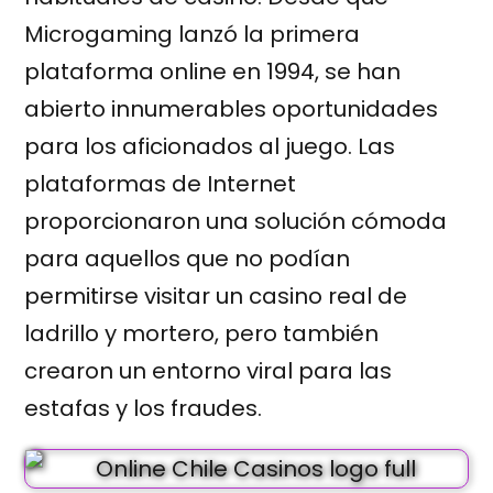
Microgaming lanzó la primera
plataforma online en 1994, se han
abierto innumerables oportunidades
para los aficionados al juego. Las
plataformas de Internet
proporcionaron una solución cómoda
para aquellos que no podían
permitirse visitar un casino real de
ladrillo y mortero, pero también
crearon un entorno viral para las
estafas y los fraudes.