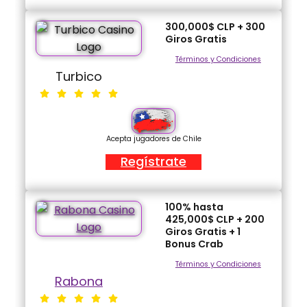
300,000$ CLP + 300
Giros Gratis
Términos y Condiciones
Turbico
Acepta jugadores de Chile
Regístrate
100% hasta
425,000$ CLP + 200
Giros Gratis + 1
Bonus Crab
Términos y Condiciones
Rabona