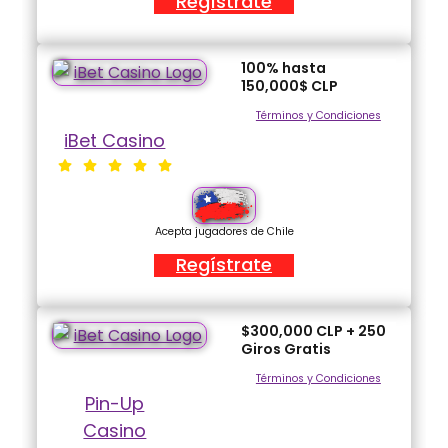
Regístrate
100% hasta
150,000$ CLP
Términos y Condiciones
iBet Casino
Acepta jugadores de Chile
Regístrate
$300,000 CLP + 250
Giros Gratis
Términos y Condiciones
Pin-Up
Casino