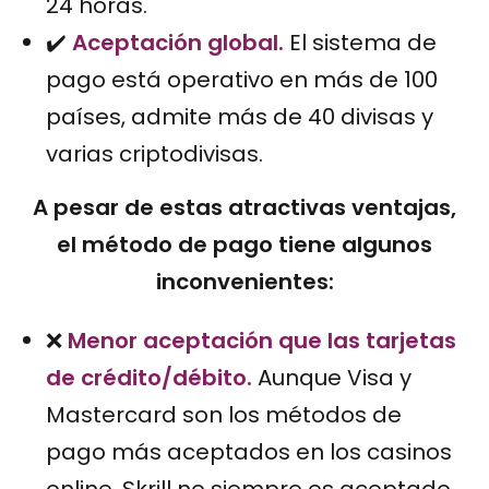
24 horas.
✔️
Aceptación global.
El sistema de
pago está operativo en más de 100
países, admite más de 40 divisas y
varias criptodivisas.
A pesar de estas atractivas ventajas,
el método de pago tiene algunos
inconvenientes:
❌
Menor aceptación que las tarjetas
de crédito/débito.
Aunque Visa y
Mastercard son los métodos de
pago más aceptados en los casinos