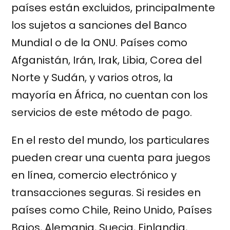
países están excluidos, principalmente
los sujetos a sanciones del Banco
Mundial o de la ONU. Países como
Afganistán, Irán, Irak, Libia, Corea del
Norte y Sudán, y varios otros, la
mayoría en África, no cuentan con los
servicios de este método de pago.
En el resto del mundo, los particulares
pueden crear una cuenta para juegos
en línea, comercio electrónico y
transacciones seguras. Si resides en
países como Chile, Reino Unido, Países
Bajos, Alemania, Suecia, Finlandia,