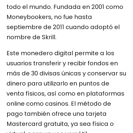
todo el mundo. Fundada en 2001 como
Moneybookers, no fue hasta
septiembre de 2011 cuando adoptó el
nombre de Skrill.
Este monedero digital permite a los
usuarios transferir y recibir fondos en
más de 30 divisas únicas y conservar su
dinero para utilizarlo en puntos de
venta físicos, así como en plataformas
online como casinos. El método de
pago también ofrece una tarjeta
Mastercard gratuita, ya sea física o