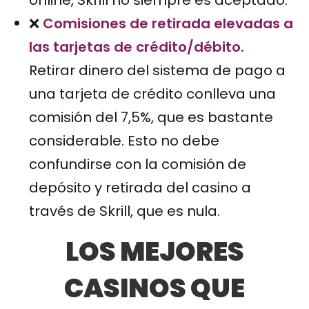
online, Skrill no siempre es aceptado.
❌
Comisiones de retirada elevadas a
las tarjetas de crédito/débito.
Retirar dinero del sistema de pago a
una tarjeta de crédito conlleva una
comisión del 7,5%, que es bastante
considerable. Esto no debe
confundirse con la comisión de
depósito y retirada del casino a
través de Skrill, que es nula.
LOS MEJORES
CASINOS QUE