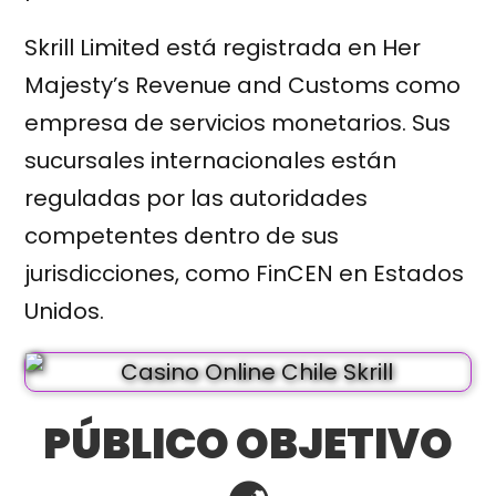
Skrill Limited está registrada en Her
Majesty’s Revenue and Customs como
empresa de servicios monetarios. Sus
sucursales internacionales están
reguladas por las autoridades
competentes dentro de sus
jurisdicciones, como FinCEN en Estados
Unidos.
PÚBLICO OBJETIVO