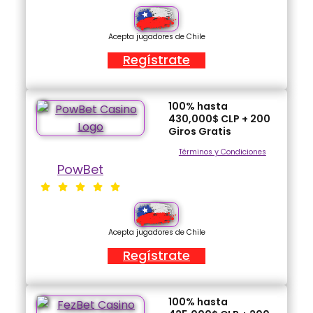
Acepta jugadores de Chile
Regístrate
100% hasta
430,000$ CLP + 200
Giros Gratis
Términos y Condiciones
PowBet
Acepta jugadores de Chile
Regístrate
100% hasta