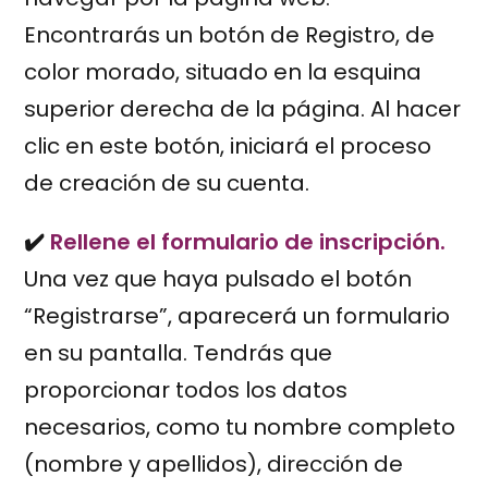
Encontrarás un botón de Registro, de
color morado, situado en la esquina
superior derecha de la página. Al hacer
clic en este botón, iniciará el proceso
de creación de su cuenta.
✔️
Rellene el formulario de inscripción.
Una vez que haya pulsado el botón
“Registrarse”, aparecerá un formulario
en su pantalla. Tendrás que
proporcionar todos los datos
necesarios, como tu nombre completo
(nombre y apellidos), dirección de