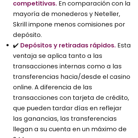
competitivas.
En comparación con la
mayoría de monederos y Neteller,
Skrill impone menos comisiones por
depósito.
✔️
Depósitos y retiradas rápidos.
Esta
ventaja se aplica tanto a las
transacciones internas como a las
transferencias hacia/desde el casino
online. A diferencia de las
transacciones con tarjeta de crédito,
que pueden tardar días en reflejar
las ganancias, las transferencias
llegan a su cuenta en un máximo de