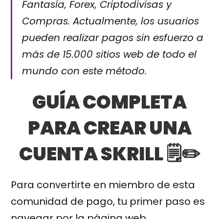
Fantasía, Forex, Criptodivisas y
Compras. Actualmente, los usuarios
pueden realizar pagos sin esfuerzo a
más de 15.000 sitios web de todo el
mundo con este método.
GUÍA COMPLETA
PARA CREAR UNA
CUENTA SKRILL 🗒✏️
Para convertirte en miembro de esta
comunidad de pago, tu primer paso es
navegar por la página web.