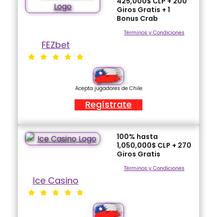
425,000$ CLP + 200
Giros Gratis + 1
Bonus Crab
Términos y Condiciones
FEZbet
Acepta jugadores de Chile
Regístrate
100% hasta
1,050,000$ CLP + 270
Giros Gratis
Términos y Condiciones
Ice Casino